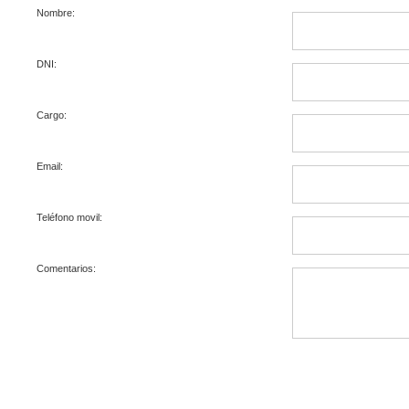
Nombre:
DNI:
Cargo:
Email:
Teléfono movil:
Comentarios: