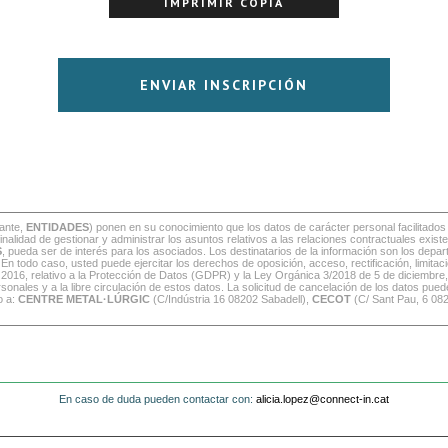
ante,
ENTIDADES
) ponen en su conocimiento que los datos de carácter personal facilitado
 finalidad de gestionar y administrar los asuntos relativos a las relaciones contractuales ex
S
, pueda ser de interés para los asociados. Los destinatarios de la información son los depa
odo caso, usted puede ejercitar los derechos de oposición, acceso, rectificación, limitac
 2016, relativo a la Protección de Datos (GDPR) y la Ley Orgánica 3/2018 de 5 de diciembre
sonales y a la libre circulación de estos datos. La solicitud de cancelación de los datos puede
o a:
CENTRE METAL·LÚRGIC
(C/Indústria 16 08202 Sabadell),
CECOT
(C/ Sant Pau, 6 08
En caso de duda pueden contactar con:
alicia.lopez@connect-in.cat