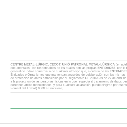
CENTRE METAL·LÚRGIC, CECOT, UNIÓ PATRONAL METAL·LÚRGICA
(en adel
documentales , los responsables de los cuales son las propias
ENTIDADES
, con la
general de índole comercial o de cualquier otro tipo que, a criterio de las
ENTIDADE
Entidades o Organismos que mantengan acuerdos de colaboración con las mismas. En t
de protección de datos establecido por el Reglamento UE 2016/679 de 27 de abril de
a la protección de las personas físicas en lo que respecta al tratamiento de datos per
derechos arriba mencionados, y para cualquier aclaración, puede dirigirse por escrit
Foment del Treball) 08003 -Barcelona)