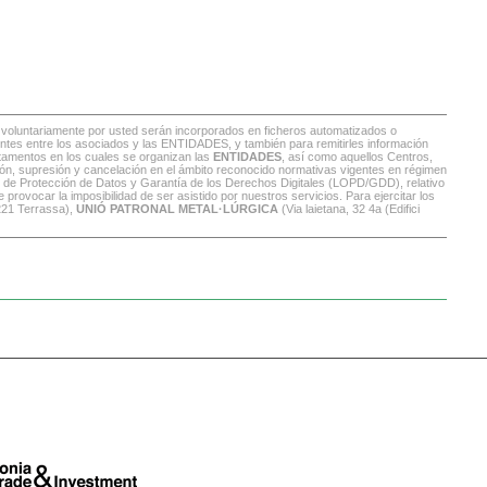
s voluntariamente por usted serán incorporados en ficheros automatizados o
istentes entre los asociados y las ENTIDADES, y también para remitirles información
rtamentos en los cuales se organizan las
ENTIDADES
, así como aquellos Centros,
ión, supresión y cancelación en el ámbito reconocido normativas vigentes en régimen
, de Protección de Datos y Garantía de los Derechos Digitales (LOPD/GDD), relativo
 provocar la imposibilidad de ser asistido por nuestros servicios. Para ejercitar los
221 Terrassa),
UNIÓ PATRONAL METAL·LÚRGICA
(Via laietana, 32 4a (Edifici