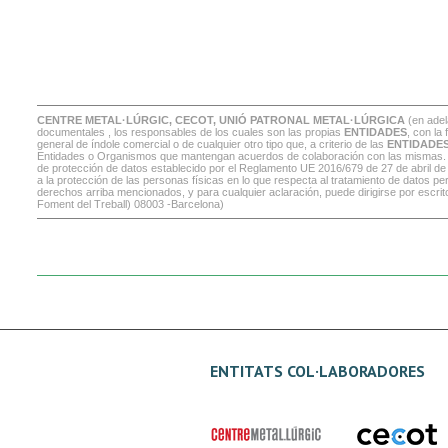
CENTRE METAL·LÚRGIC, CECOT, UNIÓ PATRONAL METAL·LÚRGICA
(en adel
documentales , los responsables de los cuales son las propias
ENTIDADES
, con la
general de índole comercial o de cualquier otro tipo que, a criterio de las
ENTIDADE
Entidades o Organismos que mantengan acuerdos de colaboración con las mismas. En t
de protección de datos establecido por el Reglamento UE 2016/679 de 27 de abril de
a la protección de las personas físicas en lo que respecta al tratamiento de datos per
derechos arriba mencionados, y para cualquier aclaración, puede dirigirse por escrit
Foment del Treball) 08003 -Barcelona)
ENTITATS COL·LABORADORES