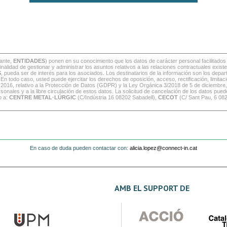
ante,
ENTIDADES
) ponen en su conocimiento que los datos de carácter personal facilitado
 finalidad de gestionar y administrar los asuntos relativos a las relaciones contractuales ex
S
, pueda ser de interés para los asociados. Los destinatarios de la información son los depa
odo caso, usted puede ejercitar los derechos de oposición, acceso, rectificación, limitac
 2016, relativo a la Protección de Datos (GDPR) y la Ley Orgánica 3/2018 de 5 de diciembre
sonales y a la libre circulación de estos datos. La solicitud de cancelación de los datos puede
o a:
CENTRE METAL·LÚRGIC
(C/Indústria 16 08202 Sabadell),
CECOT
(C/ Sant Pau, 6 08
En caso de duda pueden contactar con:
alicia.lopez@connect-in.cat
AMB EL SUPPORT DE