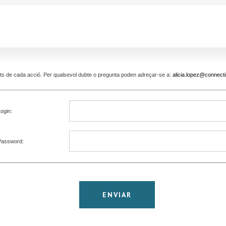
pants de cada acció. Per qualsevol dubte o pregunta poden adreçar-se a:
alicia.lopez@connecti
ogin:
Password: