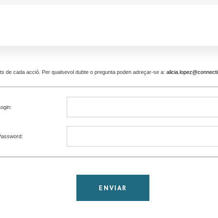
pants de cada acció. Per qualsevol dubte o pregunta poden adreçar-se a:
alicia.lopez@connecti
ogin:
Password: