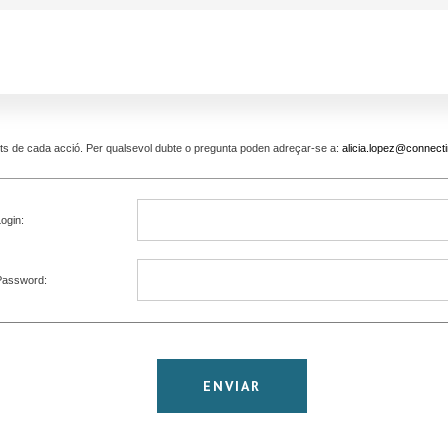
pants de cada acció. Per qualsevol dubte o pregunta poden adreçar-se a:
alicia.lopez@connecti
ogin:
Password: