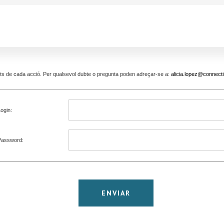
pants de cada acció. Per qualsevol dubte o pregunta poden adreçar-se a:
alicia.lopez@connecti
ogin:
Password: