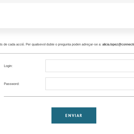
pants de cada acció. Per qualsevol dubte o pregunta poden adreçar-se a:
alicia.lopez@connecti
Login:
Password: