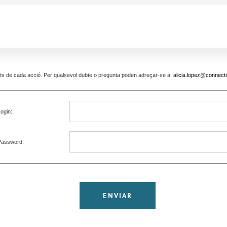
pants de cada acció. Per qualsevol dubte o pregunta poden adreçar-se a:
alicia.lopez@connecti
ogin:
Password: