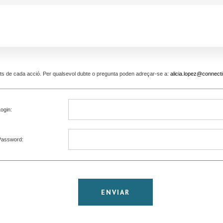
pants de cada acció. Per qualsevol dubte o pregunta poden adreçar-se a:
alicia.lopez@connecti
ogin:
Password: