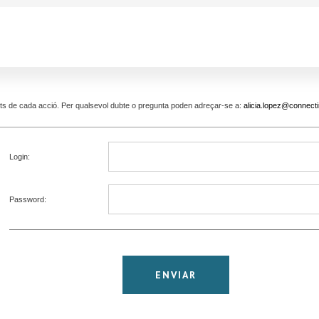
pants de cada acció. Per qualsevol dubte o pregunta poden adreçar-se a:
alicia.lopez@connecti
Login:
Password: