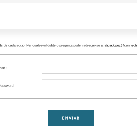
pants de cada acció. Per qualsevol dubte o pregunta poden adreçar-se a:
alicia.lopez@connecti
ogin:
Password: