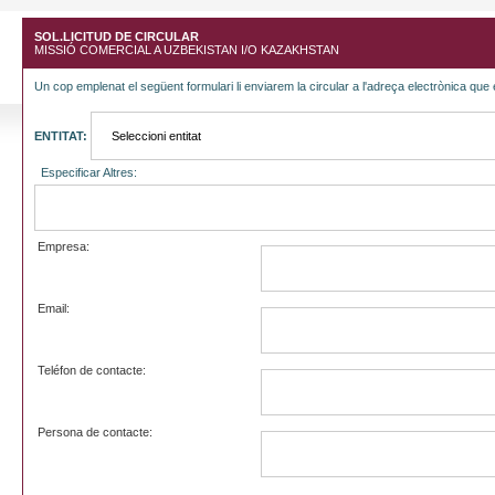
SOL.LICITUD DE CIRCULAR
MISSIÓ COMERCIAL A UZBEKISTAN I/O KAZAKHSTAN
Un cop emplenat el següent formulari li enviarem la circular a l'adreça electrònica que 
ENTITAT:
Especificar Altres:
Empresa:
Email:
Teléfon de contacte:
Persona de contacte: