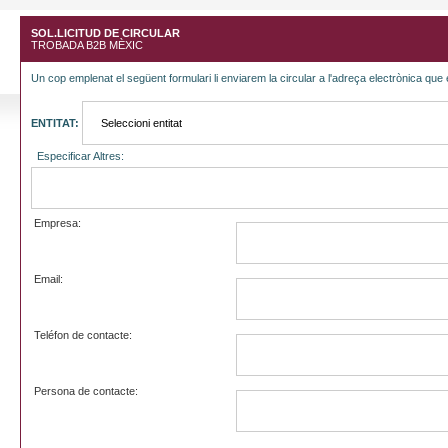
SOL.LICITUD DE CIRCULAR
TROBADA B2B MÈXIC
Un cop emplenat el següent formulari li enviarem la circular a l'adreça electrònica que 
ENTITAT:
Especificar Altres:
Empresa:
Email:
Teléfon de contacte:
Persona de contacte: