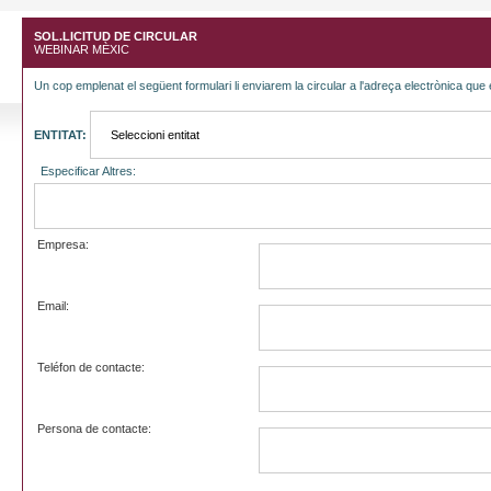
SOL.LICITUD DE CIRCULAR
WEBINAR MÈXIC
Un cop emplenat el següent formulari li enviarem la circular a l'adreça electrònica que 
ENTITAT:
Especificar Altres:
Empresa:
Email:
Teléfon de contacte:
Persona de contacte: