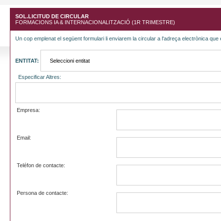
SOL.LICITUD DE CIRCULAR
FORMACIONS IA & INTERNACIONALITZACIÓ (1R TRIMESTRE)
Un cop emplenat el següent formulari li enviarem la circular a l'adreça electrònica que 
ENTITAT:
Especificar Altres:
Empresa:
Email:
Teléfon de contacte:
Persona de contacte: