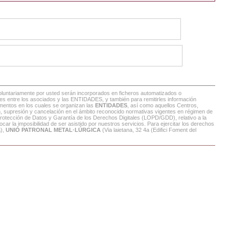
voluntariamente por usted serán incorporados en ficheros automatizados o
tentes entre los asociados y las ENTIDADES, y también para remitirles información
amentos en los cuales se organizan las
ENTIDADES
, así como aquellos Centros,
n, supresión y cancelación en el ámbito reconocido normativas vigentes en régimen de
Protección de Datos y Garantía de los Derechos Digitales (LOPD/GDD), relativo a la
car la imposibilidad de ser asistido por nuestros servicios. Para ejercitar los derechos
a),
UNIÓ PATRONAL METAL·LÚRGICA
(Via laietana, 32 4a (Edifici Foment del