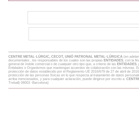
CENTRE METAL·LÚRGIC, CECOT, UNIÓ PATRONAL METAL·LÚRGICA
(en adela
documentales , los responsables de los cuales son las propias
ENTIDADES
, con la f
general de índole comercial o de cualquier otro tipo que, a criterio de las
ENTIDADES
,
Entidades o Organismos que mantengan acuerdos de colaboración con las mismas. En tod
protección de datos establecido por el Reglamento UE 2016/679 de 27 de abril de 2016
protección de las personas físicas en lo que respecta al tratamiento de datos personales
arriba mencionados, y para cualquier aclaración, puede dirigirse por escrito a:
CENTR
Treball) 08003 -Barcelona)