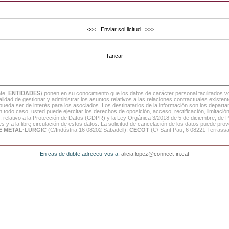
nte,
ENTIDADES
) ponen en su conocimiento que los datos de carácter personal facilitados 
inalidad de gestionar y administrar los asuntos relativos a las relaciones contractuales exis
 pueda ser de interés para los asociados. Los destinatarios de la información son los depart
o caso, usted puede ejercitar los derechos de oposición, acceso, rectificación, limitació
, relativo a la Protección de Datos (GDPR) y la Ley Orgánica 3/2018 de 5 de diciembre, de 
 y a la libre circulación de estos datos. La solicitud de cancelación de los datos puede provo
E METAL·LÚRGIC
(C/Indústria 16 08202 Sabadell),
CECOT
(C/ Sant Pau, 6 08221 Terrass
En cas de dubte adreceu-vos a:
alicia.lopez@connect-in.cat