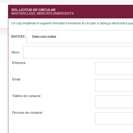
SOL.LICITUD DE CIRCULAR
MASTERCLASS: MERCATS EMERGENTS
Un cop emplenat el següent formulari li enviarem la circular a l'adreça electrònica que
ENTITAT:
Altres:
Empresa:
Email:
Teléfon de contacte:
Persona de contacte: