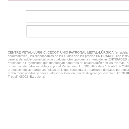
CENTRE METAL·LÚRGIC, CECOT, UNIÓ PATRONAL METAL·LÚRGICA
(en adela
documentales , los responsables de los cuales son las propias
ENTIDADES
, con la f
general de índole comercial o de cualquier otro tipo que, a criterio de las
ENTIDADES
,
Entidades o Organismos que mantengan acuerdos de colaboración con las mismas. En tod
protección de datos establecido por el Reglamento UE 2016/679 de 27 de abril de 2016
protección de las personas físicas en lo que respecta al tratamiento de datos personales
arriba mencionados, y para cualquier aclaración, puede dirigirse por escrito a:
CENTR
Treball) 08003 -Barcelona)