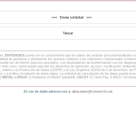
nte,
ENTIDADES
) ponen en su conocimiento que los datos de carácter personal facilitados 
inalidad de gestionar y administrar los asuntos relativos a las relaciones contractuales exis
 pueda ser de interés para los asociados. Los destinatarios de la información son los depart
o caso, usted puede ejercitar los derechos de oposición, acceso, rectificación, limitació
, relativo a la Protección de Datos (GDPR) y la Ley Orgánica 3/2018 de 5 de diciembre, de 
 y a la libre circulación de estos datos. La solicitud de cancelación de los datos puede provo
E METAL·LÚRGIC
(C/Indústria 16 08202 Sabadell),
CECOT
(C/ Sant Pau, 6 08221 Terrass
En cas de dubte adreceu-vos a:
alicia.lopez@connect-in.cat