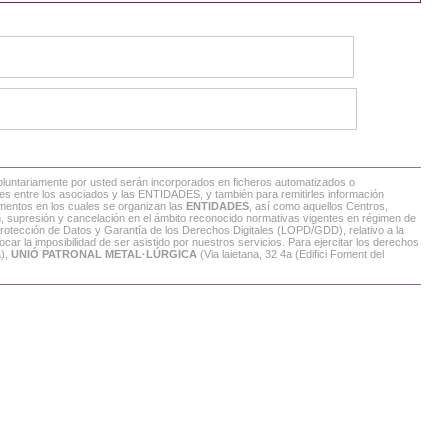
voluntariamente por usted serán incorporados en ficheros automatizados o
tentes entre los asociados y las ENTIDADES, y también para remitirles información
amentos en los cuales se organizan las
ENTIDADES
, así como aquellos Centros,
n, supresión y cancelación en el ámbito reconocido normativas vigentes en régimen de
Protección de Datos y Garantía de los Derechos Digitales (LOPD/GDD), relativo a la
car la imposibilidad de ser asistido por nuestros servicios. Para ejercitar los derechos
a),
UNIÓ PATRONAL METAL·LÚRGICA
(Via laietana, 32 4a (Edifici Foment del