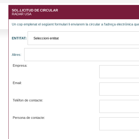
SOL.LICITUD DE CIRCULAR
RADAR USA
Un cop emplenat el següent formulari li enviarem la circular a l'adreça electrònica que
ENTITAT:
Altres:
Empresa:
Email:
Teléfon de contacte:
Persona de contacte: