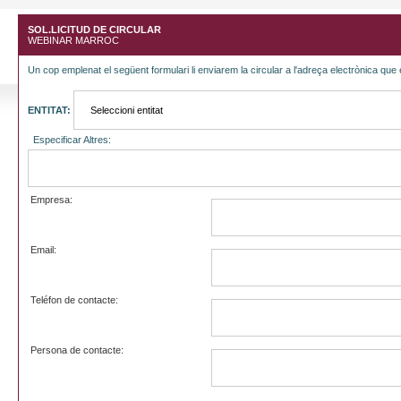
SOL.LICITUD DE CIRCULAR
WEBINAR MARROC
Un cop emplenat el següent formulari li enviarem la circular a l'adreça electrònica que 
ENTITAT:
Especificar Altres:
Empresa:
Email:
Teléfon de contacte:
Persona de contacte: