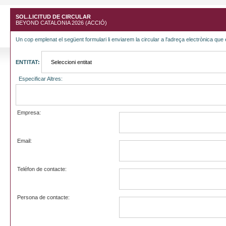
SOL.LICITUD DE CIRCULAR
BEYOND CATALONIA 2026 (ACCIÓ)
Un cop emplenat el següent formulari li enviarem la circular a l'adreça electrònica que 
ENTITAT:
Especificar Altres:
Empresa:
Email:
Teléfon de contacte:
Persona de contacte: