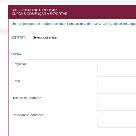
SOL.LICITUD DE CIRCULAR
CUPONS COMENÇAR A EXPORTAR
Un cop emplenat el següent formulari li enviarem la circular a l'adreça electrònica que
ENTITAT:
Altres:
Empresa:
Email:
Teléfon de contacte:
Persona de contacte: