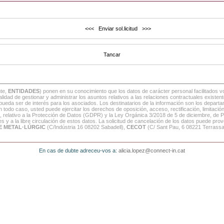
nte,
ENTIDADES
) ponen en su conocimiento que los datos de carácter personal facilitados 
inalidad de gestionar y administrar los asuntos relativos a las relaciones contractuales exis
 pueda ser de interés para los asociados. Los destinatarios de la información son los depart
o caso, usted puede ejercitar los derechos de oposición, acceso, rectificación, limitació
, relativo a la Protección de Datos (GDPR) y la Ley Orgánica 3/2018 de 5 de diciembre, de 
 y a la libre circulación de estos datos. La solicitud de cancelación de los datos puede provo
E METAL·LÚRGIC
(C/Indústria 16 08202 Sabadell),
CECOT
(C/ Sant Pau, 6 08221 Terrass
En cas de dubte adreceu-vos a:
alicia.lopez@connect-in.cat