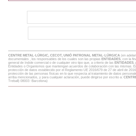
CENTRE METAL·LÚRGIC, CECOT, UNIÓ PATRONAL METAL·LÚRGICA
(en adela
documentales , los responsables de los cuales son las propias
ENTIDADES
, con la f
general de índole comercial o de cualquier otro tipo que, a criterio de las
ENTIDADES
,
Entidades o Organismos que mantengan acuerdos de colaboración con las mismas. En tod
protección de datos establecido por el Reglamento UE 2016/679 de 27 de abril de 2016
protección de las personas físicas en lo que respecta al tratamiento de datos personales
arriba mencionados, y para cualquier aclaración, puede dirigirse por escrito a:
CENTR
Treball) 08003 -Barcelona)