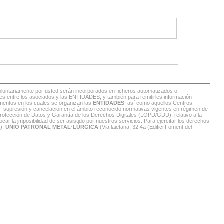
voluntariamente por usted serán incorporados en ficheros automatizados o
tentes entre los asociados y las ENTIDADES, y también para remitirles información
amentos en los cuales se organizan las
ENTIDADES
, así como aquellos Centros,
n, supresión y cancelación en el ámbito reconocido normativas vigentes en régimen de
Protección de Datos y Garantía de los Derechos Digitales (LOPD/GDD), relativo a la
car la imposibilidad de ser asistido por nuestros servicios. Para ejercitar los derechos
a),
UNIÓ PATRONAL METAL·LÚRGICA
(Via laietana, 32 4a (Edifici Foment del