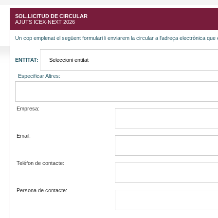
SOL.LICITUD DE CIRCULAR
AJUTS ICEX-NEXT 2026
Un cop emplenat el següent formulari li enviarem la circular a l'adreça electrònica que 
ENTITAT:
Especificar Altres:
Empresa:
Email:
Teléfon de contacte:
Persona de contacte: