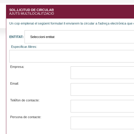
SOL.LICITUD DE CIRCULAR
AJUTS MULTILOCALITZACIÓ
Un cop emplenat el següent formulari li enviarem la circular a l'adreça electrònica que 
ENTITAT:
Especificar Altres:
Empresa:
Email:
Teléfon de contacte:
Persona de contacte: